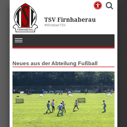
TSV Firnhaberau
#WirlebenTSV
Neues aus der Abteilung Fußball